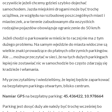
oczywiście jeżeli chcemy gdzieś szybko dojechać
samochodem. Jazda miejskimi drogami może być trochę
uciążliwa, ze względu na rozbudowę poszczególnych miast i
miasteczek, a w terenie zabudowanym dla wszystkich
rodzajów pojazdów obowiązuje ograniczenie do 50 km/h
Jeżeli chodzi o parkowanie w mieście to raczej nie ma z tym
dużego problemu. Na samym wjeździe do miasta widoczne są
wielkie znaki prowadzące do płatnych olbrzymich parkingów.
Ale …. można przeczytać w sieci, że na tych dużych parkingach
lepiej nie zostawiać nic w samochodzie bo często zdarzają się
kradzieże i włamania.
My przeczytaliśmy i wiedzieliśmy, że lepiej będzie zaparkować
na bezpłatnym parkingu otwartym, blisko centrum.
Namiar GPS
na bezpłatny parking:
45.436422, 10.978664
Parking jest dosyć duży ale należy być trochę wcześniej bo