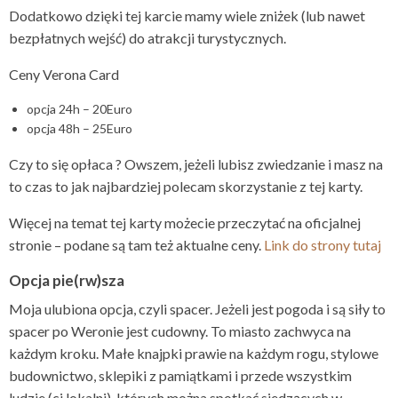
Dodatkowo dzięki tej karcie mamy wiele zniżek (lub nawet
bezpłatnych wejść) do atrakcji turystycznych.
Ceny Verona Card
opcja 24h – 20Euro
opcja 48h – 25Euro
Czy to się opłaca ? Owszem, jeżeli lubisz zwiedzanie i masz na
to czas to jak najbardziej polecam skorzystanie z tej karty.
Więcej na temat tej karty możecie przeczytać na oficjalnej
stronie – podane są tam też aktualne ceny.
Link do strony tutaj
Opcja pie(rw)sza
Moja ulubiona opcja, czyli spacer. Jeżeli jest pogoda i są siły to
spacer po Weronie jest cudowny. To miasto zachwyca na
każdym kroku. Małe knajpki prawie na każdym rogu, stylowe
budownictwo, sklepiki z pamiątkami i przede wszystkim
ludzie (ci lokalni), których można spotkać siedzących w