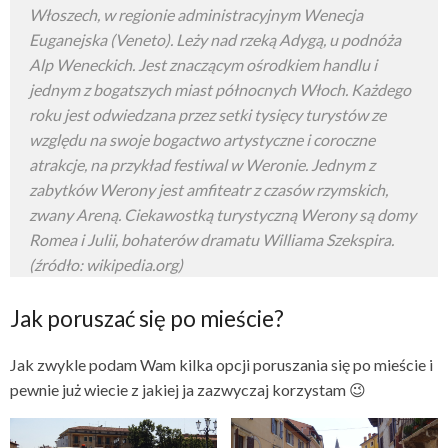
Włoszech, w regionie administracyjnym Wenecja
Euganejska (Veneto). Leży nad rzeką Adygą, u podnóża
Alp Weneckich. Jest znaczącym ośrodkiem handlu i
jednym z bogatszych miast północnych Włoch. Każdego
roku jest odwiedzana przez setki tysięcy turystów ze
względu na swoje bogactwo artystyczne i coroczne
atrakcje, na przykład festiwal w Weronie. Jednym z
zabytków Werony jest amfiteatr z czasów rzymskich,
zwany Areną. Ciekawostką turystyczną Werony są domy
Romea i Julii, bohaterów dramatu Williama Szekspira.
(źródło: wikipedia.org)
Jak poruszać się po mieście?
Jak zwykle podam Wam kilka opcji poruszania się po mieście i
pewnie już wiecie z jakiej ja zazwyczaj korzystam 😉