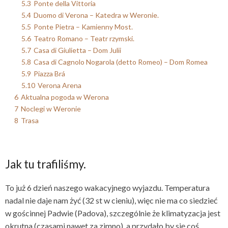
5.3
Ponte della Vittoria
5.4
Duomo di Verona – Katedra w Weronie.
5.5
Ponte Pietra – Kamienny Most.
5.6
Teatro Romano – Teatr rzymski.
5.7
Casa di Giulietta – Dom Julii
5.8
Casa di Cagnolo Nogarola (detto Romeo) – Dom Romea
5.9
Piazza Brá
5.10
Verona Arena
6
Aktualna pogoda w Werona
7
Noclegi w Weronie
8
Trasa
Jak tu trafiliśmy.
To już 6 dzień naszego wakacyjnego wyjazdu. Temperatura
nadal nie daje nam żyć (32 st w cieniu), więc nie ma co siedzieć
w gościnnej Padwie (Padova), szczególnie że klimatyzacja jest
okrutna (czasami nawet za zimno), a przydało by się coś