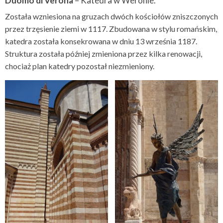
Duomo di Verona
– Katedra w Weronie.
Została wzniesiona na gruzach dwóch kościołów zniszczonych
przez trzęsienie ziemi w 1117. Zbudowana w stylu romańskim,
katedra została konsekrowana w dniu 13 września 1187.
Struktura została później zmieniona przez kilka renowacji,
chociaż plan katedry pozostał niezmieniony.