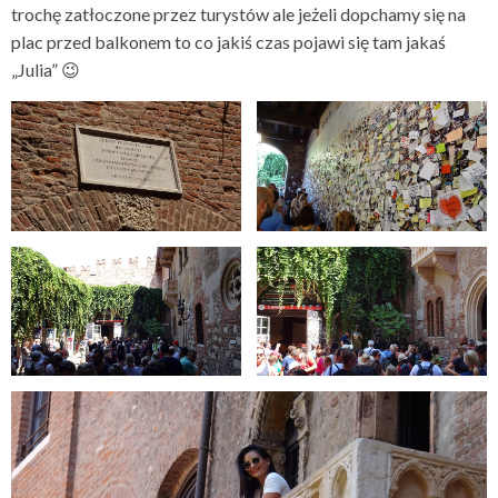
trochę zatłoczone przez turystów ale jeżeli dopchamy się na
plac przed balkonem to co jakiś czas pojawi się tam jakaś
„Julia” 😉