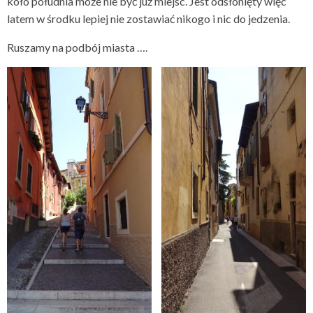
koło południa może nie być już miejsc. Jest odsłonięty więc
latem w środku lepiej nie zostawiać nikogo i nic do jedzenia.
Ruszamy na podbój miasta ….