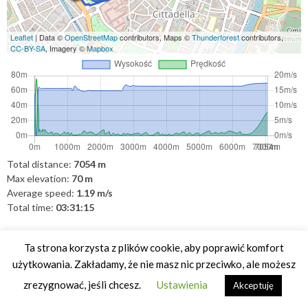
Leaflet
| Data ©
OpenStreetMap
contributors, Maps ©
Thunderforest
contributors,
CC-BY-SA
, Imagery ©
Mapbox
Total distance:
7054 m
Max elevation:
70 m
Average speed:
1.19 m/s
Total time:
03:31:15
Tagi:
gdzie na weekend
,
Italia
,
mapa
,
travel
,
trip
,
Verona
,
werona
,
Ta strona korzysta z plików cookie, aby poprawić komfort
włochy
użytkowania. Zakładamy, że nie masz nic przeciwko, ale możesz
zrezygnować, jeśli chcesz.
Ustawienia
Akceptuję