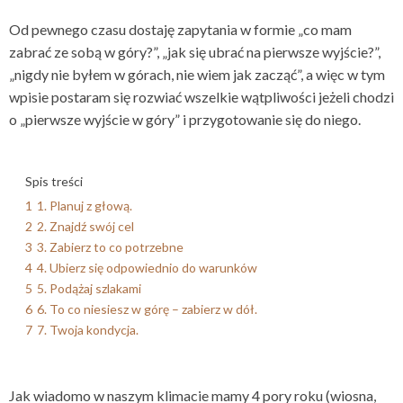
Od pewnego czasu dostaję zapytania w formie „co mam
zabrać ze sobą w góry?”, „jak się ubrać na pierwsze wyjście?”,
„nigdy nie byłem w górach, nie wiem jak zacząć”, a więc w tym
wpisie postaram się rozwiać wszelkie wątpliwości jeżeli chodzi
o „pierwsze wyjście w góry” i przygotowanie się do niego.
Spis treści
1
1. Planuj z głową.
2
2. Znajdź swój cel
3
3. Zabierz to co potrzebne
4
4. Ubierz się odpowiednio do warunków
5
5. Podążaj szlakami
6
6. To co niesiesz w górę – zabierz w dół.
7
7. Twoja kondycja.
Jak wiadomo w naszym klimacie mamy 4 pory roku (wiosna,