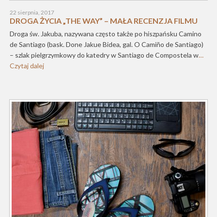
22 sierpnia, 2017
DROGA ŻYCIA „THE WAY” – MAŁA RECENZJA FILMU
Droga św. Jakuba, nazywana często także po hiszpańsku Camino
de Santiago (bask. Done Jakue Bidea, gal. O Camiño de Santiago)
– szlak pielgrzymkowy do katedry w Santiago de Compostela w
…
Czytaj dalej