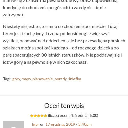
martw się z czasem na pewno sobie wyrobisz odpowiednią
kondycję do chodzenia po górach (a wtedy nic cię nie
zatrzyma).
Niestety nie jest to, to samo co chodzenie po mieście. Tutaj
teren jest trochę inny. Trzeba podnosić nogi, zwiększyć
wysiłek, panować nad oddechem, ale bez przesady, na górskich
szlakach można spotkać każdego – od rocznego dziecka po
parę spacerujących 80 letnich staruszków. Nie poddawaj się i
idź w góry a na pewno się w nich zakochasz.
Tagi:
góry
,
mapy
,
planowanie
,
porady
,
śnieżka
Oceń ten wpis
(liczba ocen:
4
, średnia:
5,00
)
Igor
on
17 grudnia, 2019 - 3:40pm