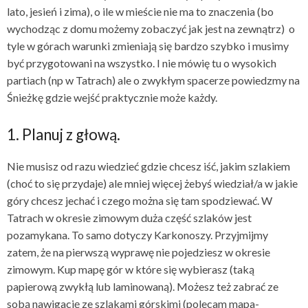
lato, jesień i zima), o ile w mieście nie ma to znaczenia (bo
wychodząc z domu możemy zobaczyć jak jest na zewnątrz) o
tyle w górach warunki zmieniają się bardzo szybko i musimy
być przygotowani na wszystko. I nie mówię tu o wysokich
partiach (np w Tatrach) ale o zwykłym spacerze powiedzmy na
Śnieżkę gdzie wejść praktycznie może każdy.
1. Planuj z głową.
Nie musisz od razu wiedzieć gdzie chcesz iść, jakim szlakiem
(choć to się przydaje) ale mniej więcej żebyś wiedział/a w jakie
góry chcesz jechać i czego można się tam spodziewać. W
Tatrach w okresie zimowym duża część szlaków jest
pozamykana. To samo dotyczy Karkonoszy. Przyjmijmy
zatem, że na pierwszą wyprawę nie pojedziesz w okresie
zimowym. Kup mapę gór w które się wybierasz (taką
papierową zwykłą lub laminowaną). Możesz też zabrać ze
sobą nawigację ze szlakami górskimi (polecam mapa-