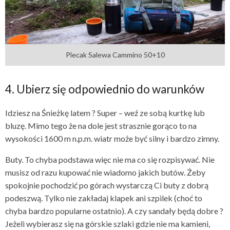
Plecak Salewa Cammino 50+10
4. Ubierz się odpowiednio do warunków
Idziesz na Śnieżkę latem ? Super – weź ze sobą kurtkę lub
bluzę. Mimo tego że na dole jest strasznie gorąco to na
wysokości 1600 m n.p.m. wiatr może być silny i bardzo zimny.
Buty. To chyba podstawa więc nie ma co się rozpisywać. Nie
musisz od razu kupować nie wiadomo jakich butów. Żeby
spokojnie pochodzić po górach wystarczą Ci buty z dobrą
podeszwą. Tylko nie zakładaj klapek ani szpilek (choć to
chyba bardzo popularne ostatnio). A czy sandały będą dobre ?
Jeżeli wybierasz się na górskie szlaki gdzie nie ma kamieni,