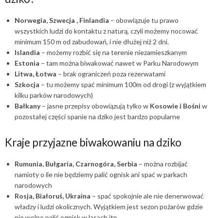
Norwegia, Szwecja , Finlandia
– obowiązuje tu prawo
wszystkich ludzi do kontaktu z naturą, czyli możemy nocować
minimum 150 m od zabudowań, i nie dłużej niż 2 dni.
Islandia
– możemy rozbić się na terenie niezamieszkanym
Estonia
– tam można biwakować nawet w Parku Narodowym
Litwa, Łotwa
– brak ograniczeń poza rezerwatami
Szkocja
– tu możemy spać minimum 100m od drogi (z wyjątkiem
kilku parków narodowych)
Bałkany
– jasne przepisy obowiązują tylko w
Kosowie i Bośni
w
pozostałej części spanie na dziko jest bardzo popularne
Kraje przyjazne biwakowaniu na dziko
Rumunia, Bułgaria, Czarnogóra, Serbia
– można rozbijać
namioty o ile nie będziemy palić ognisk ani spać w parkach
narodowych
Rosja, Białoruś, Ukraina
– spać spokojnie ale nie denerwować
władzy i ludzi okolicznych. Wyjątkiem jest sezon pożarów gdzie
nie wolno palić ognisk w lasach itp.