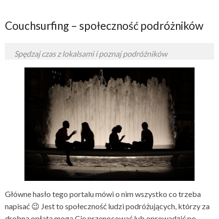
Couchsurfing – społeczność podróżników
Spędzaj czas z lokalsami i poznaj podróżników
Główne hasło tego portalu mówi o nim wszystko co trzeba
napisać 😉 Jest to społeczność ludzi podróżujących, którzy za
drobną opłatą mogą Cię przenocować lub oprowadzić po