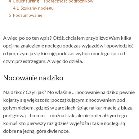
4
Couchsurfing – społeczność podróżników
4.1
Szukamy noclegu
5
Podsumowanie
A więc, po co ten wpis? Otóż, chciałem przybliżyć Wam kilka
opcji na znalezienie noclegu podczas wyjazdów i opowiedzieć
o tym, czym ja się kieruję podczas wyboru noclegu i przed
czym przestrzegam. A więc do dzieła.
Nocowanie na dziko
Na dziko? Czyli jak? No właśnie … nocowanie na dziko pewnie
kojarzy się większości początkującym z nocowaniem pod
gołym niebem, gdzieś w zaroślach, śpiąc na karimacie z bluzą
pod głową – hmmm…. można i tak, ale nie polecałbym tego
komuś kto pierwszy raz gdzieś wyjeżdża i takie noclegi są
dobre na jedną, góra dwie noce.