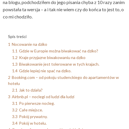
na blogu, podchodziłem do jego pisania chyba z 10 razy zanim
powstała ta wersja – a i tak nie wiem czy do końca to jest to, o
co mi chodziło.
Spis treści
1
Nocowanie na dziko
1.1
Gdzie w Europie można biwakować na dziko?
1.2
Kraje przyjazne biwakowaniu na dziko
1.3
Biwakowanie jest tolerowane w tych krajach.
1.4
Gdzie lepiej nie spać na dziko.
2
Booking.com – od pokoju studenckiego do apartamentów w
hotelu
2.1
Jak to działa?
3
Airbnb.pl – noclegi od ludzi dla ludzi
3.1
Po pierwsze nocleg.
3.2
Całe miejsce.
3.3
Pokój prywatny.
3.4
Pokój w hotelu.