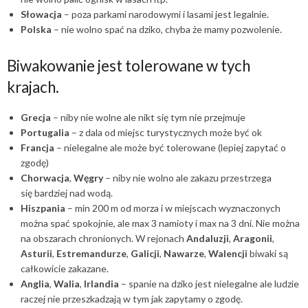
Słowacja
– poza parkami narodowymi i lasami jest legalnie.
Polska
– nie wolno spać na dziko, chyba że mamy pozwolenie.
Biwakowanie jest tolerowane w tych
krajach.
Grecja
– niby nie wolne ale nikt się tym nie przejmuje
Portugalia
– z dala od miejsc turystycznych może być ok
Francja
– nielegalne ale może być tolerowane (lepiej zapytać o
zgodę)
Chorwacja
,
Węgry
– niby nie wolno ale zakazu przestrzega
się bardziej nad wodą.
Hiszpania
– min 200 m od morza i w miejscach wyznaczonych
można spać spokojnie, ale max 3 namioty i max na 3 dni. Nie można
na obszarach chronionych. W rejonach
Andaluzji
,
Aragonii
,
Asturii
,
Estremandurze
,
Galicji
,
Nawarze
,
Walencji
biwaki są
całkowicie zakazane.
Anglia
,
Walia
,
Irlandia
– spanie na dziko jest nielegalne ale ludzie
raczej nie przeszkadzają w tym jak zapytamy o zgodę.