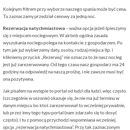
Kolejnym filtrem przy wyborze naszego spania może być cena.
Tu zaznaczamy przedział cenowy za jedną noc.
Rezerwacja natychmiastowa
– ważna opcja jeżeli śpieszymy
się z miejscem noclegowym. W airbnb ogólna zasada
wyszukania noclegu polega na kontakcie z gospodarzem. Po
tym jak już wybierzemy daty, osoby, rodzaj miejsca itp. i
klikniemy przycisk „Rezerwuj” nie oznacza to że nasz nocleg
jest już zarezerwowany. Od tego czasu nasz gospodarz ma 24
godziny na odpowiedź na naszą prośbę, i nie zawsze musi być
ona pozytywna.
Jak pisałem na wstępie to portal od ludzi dla ludzi, więc często
(szczególnie w sezonie) okazuje się, że nie ma już terminu w
danym miejscu bo ktoś zarezerwował to wcześniej prywatnie,
lub przez inny tego typu portal (nam zdarzało się to dosyć
często). I tu z pomocą przychodzi wspomniana wcześniej
opcja „rezerwacja natychmiastowa”. Przy tak zaznaczonym