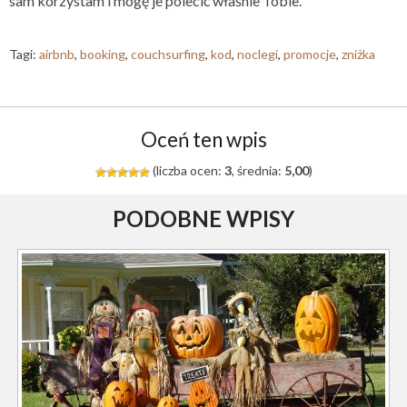
sam korzystam i mogę je polecić właśnie Tobie.
Tagi:
airbnb
,
booking
,
couchsurfing
,
kod
,
noclegi
,
promocje
,
zniżka
Oceń ten wpis
(liczba ocen:
3
, średnia:
5,00
)
PODOBNE WPISY