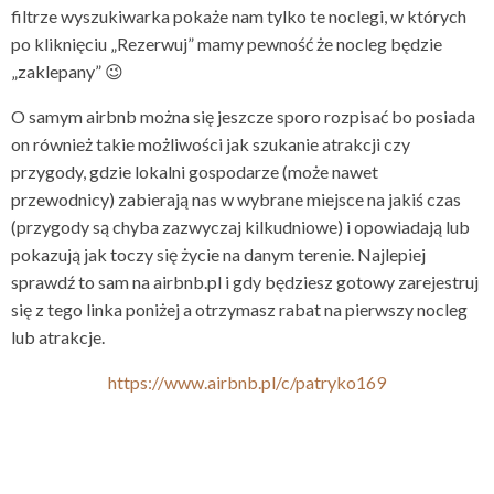
filtrze wyszukiwarka pokaże nam tylko te noclegi, w których
po kliknięciu „Rezerwuj” mamy pewność że nocleg będzie
„zaklepany” 😉
O samym airbnb można się jeszcze sporo rozpisać bo posiada
on również takie możliwości jak szukanie atrakcji czy
przygody, gdzie lokalni gospodarze (może nawet
przewodnicy) zabierają nas w wybrane miejsce na jakiś czas
(przygody są chyba zazwyczaj kilkudniowe) i opowiadają lub
pokazują jak toczy się życie na danym terenie. Najlepiej
sprawdź to sam na airbnb.pl i gdy będziesz gotowy zarejestruj
się z tego linka poniżej a otrzymasz rabat na pierwszy nocleg
lub atrakcje.
https://www.airbnb.pl/c/patryko169