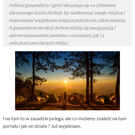
miliony gospodarzy i gości decyduje się na założenie
darmowego konta Airbnb, by zaoferować swoje miejsce i
rezerwować wyjątkowe miejsca pobytu na całym świecie.
A gospodarze atrakcji Airbnb dzielą się swoją pasją i
zainteresowaniami zarówno z turystami, jak i z
mieszkańcami danych miejsc.
I na tym to w zasadzie polega, ale co możemy znaleźć na tym
portalu i jak on działa ? Już wyjaśniam.