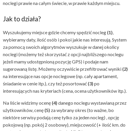
noclegi prawie na całym świecie, w prawie każdym miejscu.
Jak to działa?
Wyszukujemy miejsce gdzie chcemy spędzić nocleg
(1)
,
wybieramy daty, ilość osób i pokoi jakie nas interesują. System
za pomocą swoich algorytmów wyszukuje w danej okolicy
noclegi (możemy też skorzystać z opcji najbliższego noclegu
jeżeli mamy udostępnioną pozycję GPS) i podaje nam
sugerowaną listę. Możemy oczywiście przefiltrować wyniki
(2)
na interesujące nas opcje noclegowe (np. cały apartament,
śniadanie w cenie itp.), czy też posortować
(3)
po
interesujących nas kryteriach (cena, ocena użytkowników itp.).
Na liście widzimy ocenę
(4)
danego noclegu wystawianą przez
użytkowników, cenę
(5)
za wybrany okres (to ważne, bo
niektóre serwisy podają cenę tylko za jeden nocleg) , opcję
pokojową (np. pokój 2 osobowy), miejscowość (+ ilość km. do