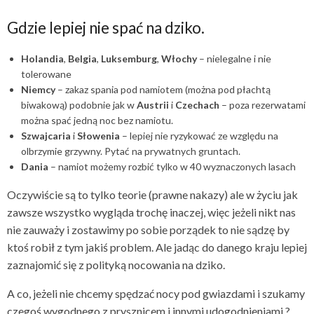
Gdzie lepiej nie spać na dziko.
Holandia
,
Belgia
,
Luksemburg
,
Włochy
– nielegalne i nie
tolerowane
Niemcy
– zakaz spania pod namiotem (można pod płachtą
biwakową) podobnie jak w
Austrii
i
Czechach
– poza rezerwatami
można spać jedną noc bez namiotu.
Szwajcaria
i
Słowenia
– lepiej nie ryzykować ze względu na
olbrzymie grzywny. Pytać na prywatnych gruntach.
Dania
– namiot możemy rozbić tylko w 40 wyznaczonych lasach
Oczywiście są to tylko teorie (prawne nakazy) ale w życiu jak
zawsze wszystko wygląda trochę inaczej, więc jeżeli nikt nas
nie zauważy i zostawimy po sobie porządek to nie sądzę by
ktoś robił z tym jakiś problem. Ale jadąc do danego kraju lepiej
zaznajomić się z polityką nocowania na dziko.
A co, jeżeli nie chcemy spędzać nocy pod gwiazdami i szukamy
czegoś wygodnego z prysznicem i innymi udogodnieniami ?