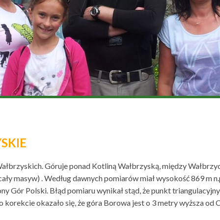
SKIE
 Wałbrzyskich. Góruje ponad Kotliną Wałbrzyską, między Wałbr
ię cały masyw) . Według dawnych pomiarów miał wysokość 869 m n.
ony Gór Polski. Błąd pomiaru wynikał stąd, że punkt triangulacyj
Po korekcie okazało się, że góra Borowa jest o 3 metry wyższa od