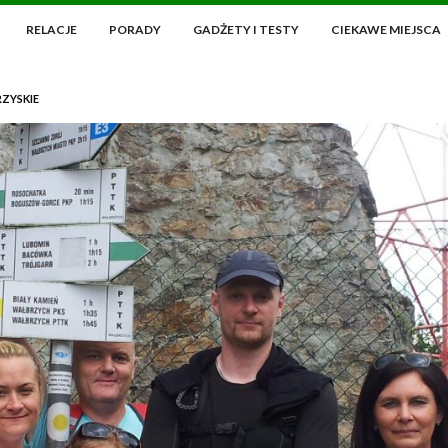
RELACJE
PORADY
GADŻETY I TESTY
CIEKAWE MIEJSCA
ZYSKIE