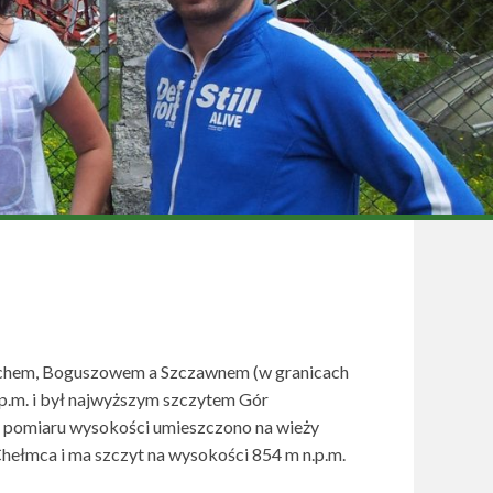
zychem, Boguszowem a Szczawnem (w granicach
p.m. i był najwyższym szczytem Gór
ny pomiaru wysokości umieszczono na wieży
 Chełmca i ma szczyt na wysokości 854 m n.p.m.